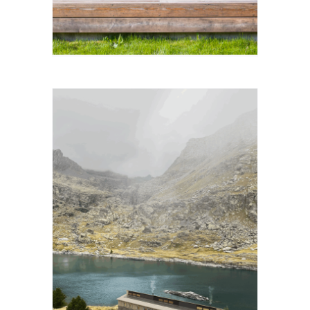
 ET
N
ES