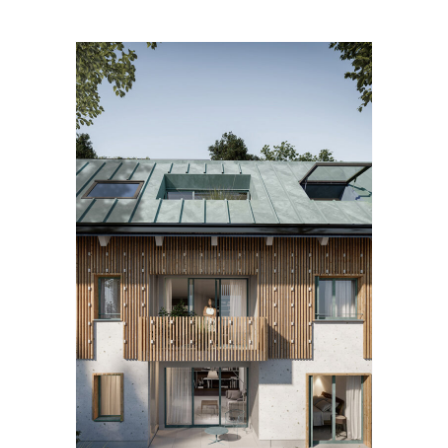
IS
ET 3
NE